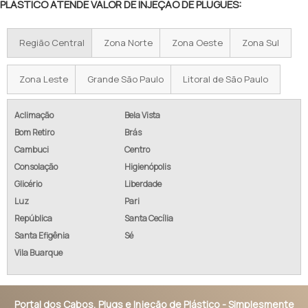
PLÁSTICO ATENDE VALOR DE INJEÇÃO DE PLUGUES:
Região Central
Zona Norte
Zona Oeste
Zona Sul
Zona Leste
Grande São Paulo
Litoral de São Paulo
Aclimação
Bela Vista
Bom Retiro
Brás
Cambuci
Centro
Consolação
Higienópolis
Glicério
Liberdade
Luz
Pari
República
Santa Cecília
Santa Efigênia
Sé
Vila Buarque
Portal dos Cabos, Plugs e Injeção de Plástico - Simplesmente