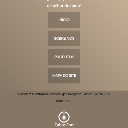
o melhor do ramo!
INÍCIO
SOBRE NÓS
PRODUTOS
MAPA DO SITE
Copyright © Portal dos Cabos, Plugs e Injeção de Plástico. (Lei 9610 de
19/02/1998)