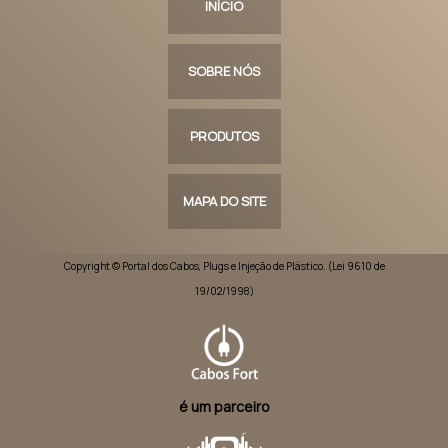
INÍCIO
SOBRE NÓS
PRODUTOS
MAPA DO SITE
Copyright © Portal dos Cabos, Plugs e Injeção de Plástico. (Lei 9610 de
19/02/1998)
é um parceiro