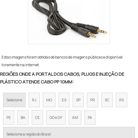
Estas imagens foram obtidas de bancos de imagens públicas e disponível
livremente na internet
REGIÕES ONDE A PORTAL DOS CABOS, PLUGS E INJEÇÃO DE
PLÁSTICO ATENDE CABO PP 10MM:
Selecione
RJ
MG
ES
SP
PR
SC
RS
PE
BA
CE
GO e DF
AM
PA
Selecione a região do Brasil