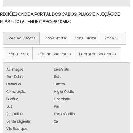
REGIÕES ONDE A PORTAL DOS CABOS, PLUGS E INJEÇÃO DE
PLÁSTICO ATENDE CABO PP 10MM:
Região Central
Zona Norte
Zona Oeste
Zona Sul
Zona Leste
Grande São Paulo
Litoral de São Paulo
Aclimação
Bela Vista
Bom Retiro
Brás
Cambuci
Centro
Consolação
Higienópolis
Glicério
Liberdade
Luz
Pari
República
Santa Cecília
Santa Efigênia
Sé
Vila Buarque