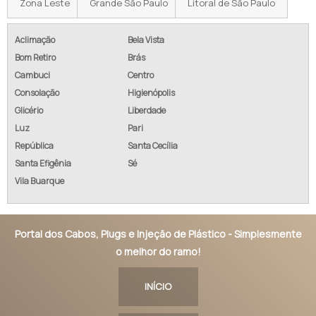
Zona Leste
Grande São Paulo
Litoral de São Paulo
Aclimação
Bela Vista
Bom Retiro
Brás
Cambuci
Centro
Consolação
Higienópolis
Glicério
Liberdade
Luz
Pari
República
Santa Cecília
Santa Efigênia
Sé
Vila Buarque
Portal dos Cabos, Plugs e Injeção de Plástico - Simplesmente
o melhor do ramo!
INÍCIO