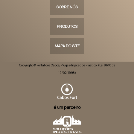
SOBRE NÓS
PRODUTOS
MAPA DO SITE
Copyright © Portal dos Cabos, Plugs e Injeção de Plástico. (Lei 9610 de
19/02/1998)
é um parceiro