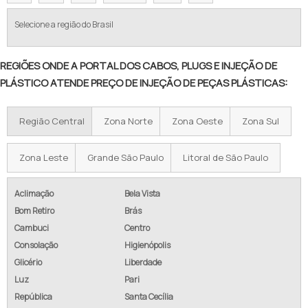
Selecione a região do Brasil
REGIÕES ONDE A PORTAL DOS CABOS, PLUGS E INJEÇÃO DE
PLÁSTICO ATENDE PREÇO DE INJEÇÃO DE PEÇAS PLÁSTICAS:
Região Central
Zona Norte
Zona Oeste
Zona Sul
Zona Leste
Grande São Paulo
Litoral de São Paulo
Aclimação
Bela Vista
Bom Retiro
Brás
Cambuci
Centro
Consolação
Higienópolis
Glicério
Liberdade
Luz
Pari
República
Santa Cecília