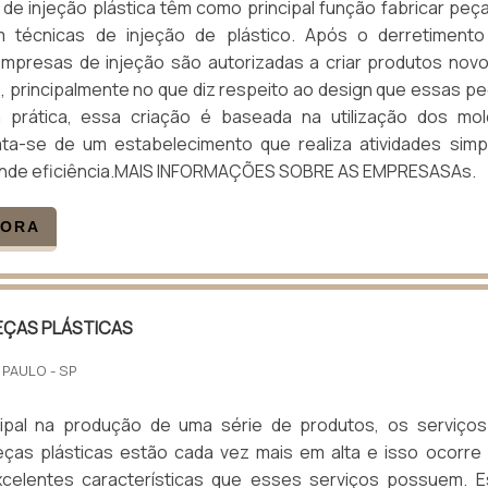
e injeção plástica têm como principal função fabricar peç
m técnicas de injeção de plástico. Após o derretiment
 empresas de injeção são autorizadas a criar produtos nov
, principalmente no que diz respeito ao design que essas p
 prática, essa criação é baseada na utilização dos mo
rata-se de um estabelecimento que realiza atividades simp
nde eficiência.MAIS INFORMAÇÕES SOBRE AS EMPRESASAs.
GORA
EÇAS PLÁSTICAS
 PAULO - SP
cipal na produção de uma série de produtos, os serviço
eças plásticas estão cada vez mais em alta e isso ocorre
celentes características que esses serviços possuem. 