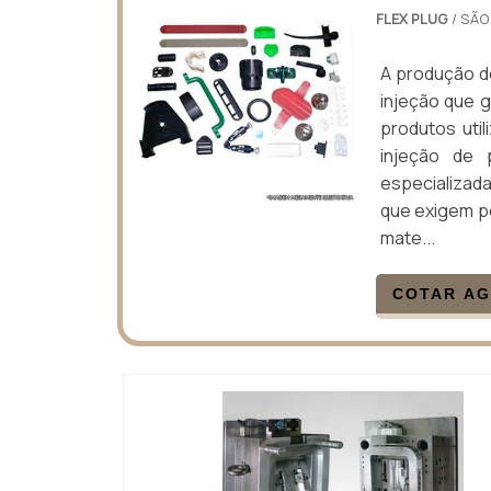
FLEX PLUG
/ SÃO
A produção de
injeção que g
produtos uti
injeção de 
especializad
que exigem p
mate...
COTAR A