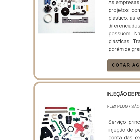
As empresas d
projetos co
plástico, as
diferenciados
possuem. Na
plásticas. T
porém de gra
COTAR A
INJEÇÃO DE P
FLEX PLUG
/ SÃO
Serviço prin
injeção de p
conta das ex