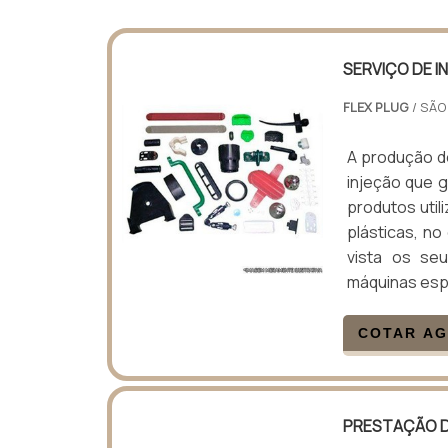
SERVIÇO DE I
FLEX PLUG
/ SÃO
A produção de
injeção que g
produtos util
plásticas, n
vista os se
máquinas espe
COTAR A
PRESTAÇÃO D