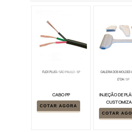
FLEX PLUG
/ SÃO PAULO - SP
GALERIA DOS MOLDES
LTDA
/ SP
CABO PP
INJEÇÃO DE PL
CUSTOMIZA
COTAR AGORA
COTAR AG