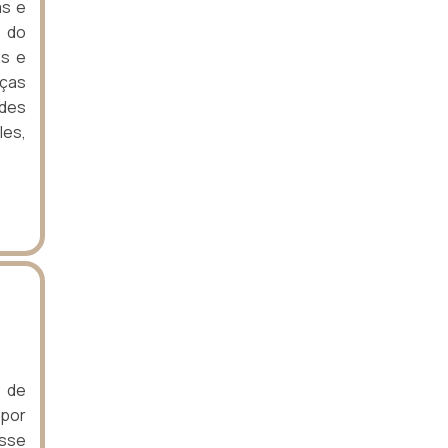
as e
o do
os e
eças
ldes
les,
s de
 por
Esse