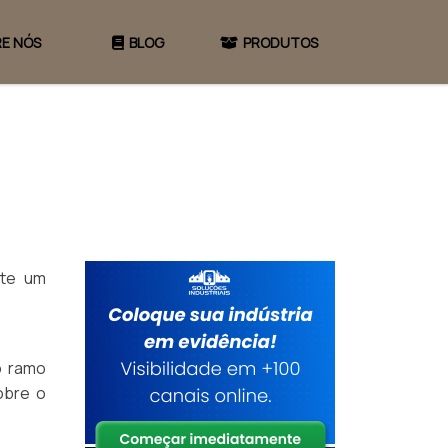
E NÓS
BLOG
PRODUTOS
ite um
o ramo
obre o