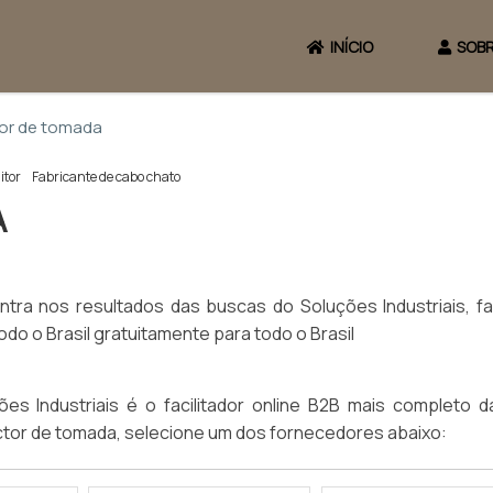
INÍCIO
SOBR
or de tomada
itor
Fabricante de cabo chato
A
ra nos resultados das buscas do Soluções Industriais, f
do o Brasil gratuitamente para todo o Brasil
es Industriais é o facilitador online B2B mais completo d
ctor de tomada, selecione um dos fornecedores abaixo: