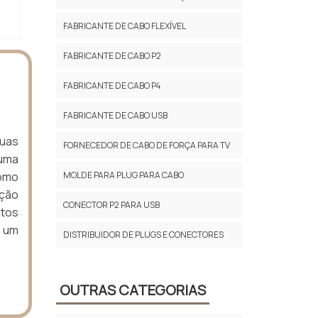
FABRICANTE DE CABO FLEXÍVEL
FABRICANTE DE CABO P2
FABRICANTE DE CABO P4
FABRICANTE DE CABO USB
uas
FORNECEDOR DE CABO DE FORÇA PARA TV
 uma
Como
MOLDE PARA PLUG PARA CABO
eção
CONECTOR P2 PARA USB
ntos
 um
DISTRIBUIDOR DE PLUGS E CONECTORES
OUTRAS CATEGORIAS