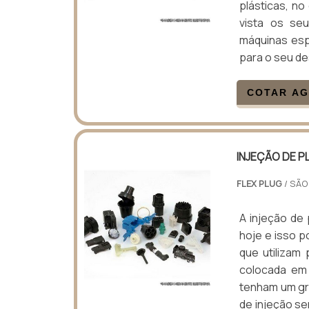
plásticas, n
vista os se
máquinas esp
para o seu de
COTAR A
INJEÇÃO DE P
FLEX PLUG
/ SÃO
A injeção de 
hoje e isso 
que utilizam
colocada em
tenham um gra
de injeção se