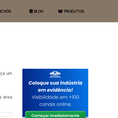
E NÓS
BLOG
PRODUTOS
aça um
a área