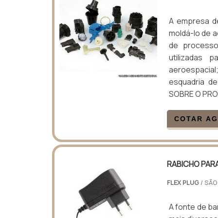
A empresa de
moldá-lo de a
de processo
utilizadas 
aeroespacia
esquadria d
SOBRE O PRO
COTAR A
RABICHO PAR
FLEX PLUG
/ SÃO
A fonte de b