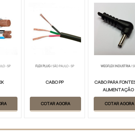
ULO - SP
FLEX PLUG
/ SÃO PAULO - SP
WEGFLEX INDUSTRIA
/ S
OX
CABO PP
CABO PARA FONTES
ALIMENTAÇÃO
ORA
COTAR AGORA
COTAR AGORA