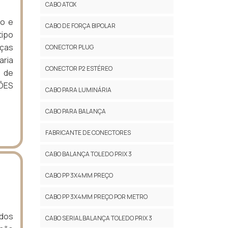
CABO ATOX
ro e
CABO DE FORÇA BIPOLAR
tipo
ças
CONECTOR PLUG
aria
CONECTOR P2 ESTÉREO
 de
ÕES
CABO PARA LUMINÁRIA
CABO PARA BALANÇA
FABRICANTE DE CONECTORES
CABO BALANÇA TOLEDO PRIX 3
CABO PP 3X4MM PREÇO
CABO PP 3X4MM PREÇO POR METRO
 dos
CABO SERIAL BALANÇA TOLEDO PRIX 3