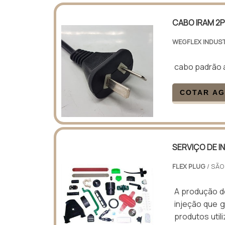
CABO IRAM 2P
WEGFLEX INDUST
cabo padrão 
COTAR A
SERVIÇO DE I
FLEX PLUG
/ SÃO
A produção de
injeção que g
produtos util