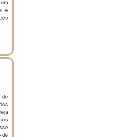
o em
s e
icos
s de
rios
seja
ssos
esso
o de