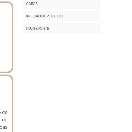
CABOS
INJEÇÃO DE PLÁSTICO
PLUG E FONTE
o de
s de
eças