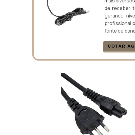
mais diversos
de receber t
gerando nív
profissional p
fonte de ban
COTAR A