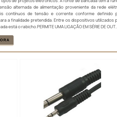
 tipos de projetos eletrônicos. A fonte de bancada tem a fu
ensão alternada de alimentação proveniente da rede elétr
eis contínuos de tensão e corrente conforme definido 
ara a finalidade pretendida. Entre os dispositivos utilizados 
cada está o rabicho.PERMITE UMA LIGAÇÃO EM SÉRIE DE OUT..
GORA