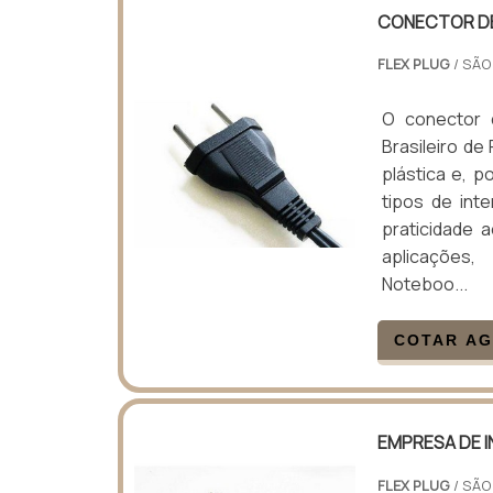
CONECTOR D
FLEX PLUG
/ SÃO
O conector 
Brasileiro de
plástica e, p
tipos de int
praticidade a
aplicações,
Noteboo...
COTAR A
EMPRESA DE 
FLEX PLUG
/ SÃO