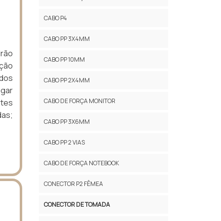
CABO P4
CABO PP 3X4MM
rão
CABO PP 10MM
eção
ados
CABO PP 2X4MM
egar
CABO DE FORÇA MONITOR
ntes
as;
CABO PP 3X6MM
CABO PP 2 VIAS
CABO DE FORÇA NOTEBOOK
CONECTOR P2 FÊMEA
CONECTOR DE TOMADA