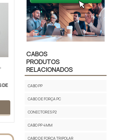
CABOS
PRODUTOS
RELACIONADOS
P
 DE
CABO PP
CABO DE FORÇA PC
CONECTORES P2
CABO PP 4MM
CABO DE FORÇA TRIPOLAR