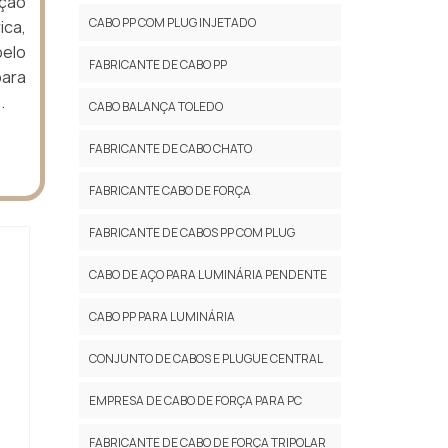
nção
CABO PP COM PLUG INJETADO
ica,
pelo
FABRICANTE DE CABO PP
para
.
CABO BALANÇA TOLEDO
FABRICANTE DE CABO CHATO
FABRICANTE CABO DE FORÇA
FABRICANTE DE CABOS PP COM PLUG
CABO DE AÇO PARA LUMINÁRIA PENDENTE
CABO PP PARA LUMINÁRIA
CONJUNTO DE CABOS E PLUGUE CENTRAL
EMPRESA DE CABO DE FORÇA PARA PC
FABRICANTE DE CABO DE FORÇA TRIPOLAR