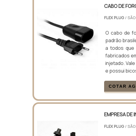
CABO DE FOR
FLEX PLUG
/ SÃO
O cabo de fo
padrão brasi
a todos que 
fabricados em
injetado. Val
e possui bico
COTAR A
EMPRESA DE 
FLEX PLUG
/ SÃO