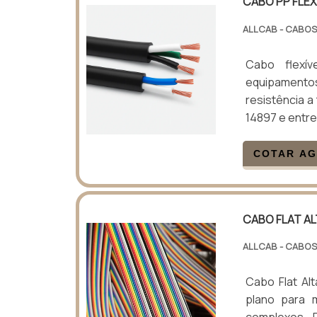
CABO PP FLEX
ALLCAB - CABOS
Cabo flexív
equipamentos
resistência a
14897 e entre
COTAR A
CABO FLAT A
ALLCAB - CABOS
Cabo Flat Al
plano para 