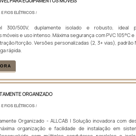
ÍVEL PARA EQUIPAMENTOS MÓVEIS
 E FIOS ELÉTRICOS
/
el 300/500V, duplamente isolado e robusto, ideal p
 móveis e uso intenso. Máxima segurança com PVC 105°C e 
 tração/torção. Versões personalizadas (2, 3+ vias), padrão
ga rápida.
GORA
LTAMENTE ORGANIZADO
 E FIOS ELÉTRICOS
/
tamente Organizado - ALLCAB | Solução inovadora com de
máxima organização e facilidade de instalação em sist