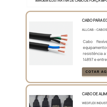
IMAGEM ILUSTRATIVA DE CABO DE FORÇA BIP
CABO PARA E
ALLCAB - CABOS
Cabo flexív
equipamentos
resistência a
14897 e entre
COTAR A
CABO DE ALI
WEGFLEX INDUST