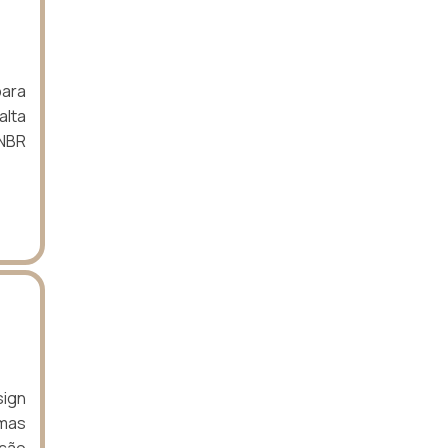
ara
alta
 NBR
sign
emas