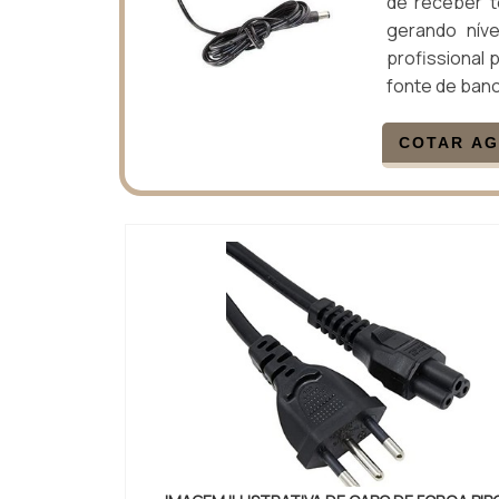
de receber t
gerando nív
profissional p
fonte de ban
COTAR A