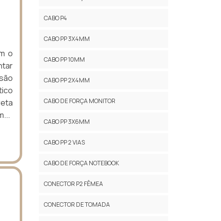
CABO P4
CABO PP 3X4MM
om o
CABO PP 10MM
ntar
 são
CABO PP 2X4MM
tico
CABO DE FORÇA MONITOR
reta
...
CABO PP 3X6MM
CABO PP 2 VIAS
CABO DE FORÇA NOTEBOOK
CONECTOR P2 FÊMEA
CONECTOR DE TOMADA