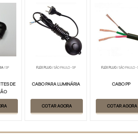
IA
/ SP
FLEX PLUG
/ SÃO PAULO - SP
FLEX PLUG
/ SÃO PAULO - 
TES DE
CABO PARA LUMINÁRIA
CABO PP
ÇÃO
ORA
COTAR AGORA
COTAR AGORA