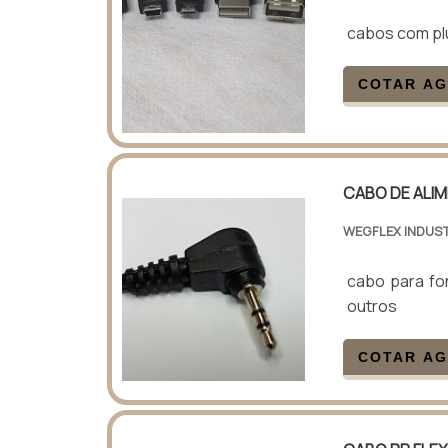
cabos com plu
COTAR A
CABO DE ALI
WEGFLEX INDUST
cabo para fo
outros
COTAR A