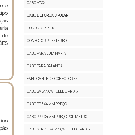
CABO ATOX
ro e
tipo
CABO DE FORÇA BIPOLAR
ças
aria
CONECTOR PLUG
 de
CONECTOR P2 ESTÉREO
ÕES
CABO PARA LUMINÁRIA
CABO PARA BALANÇA
FABRICANTE DE CONECTORES
CABO BALANÇA TOLEDO PRIX 3
CABO PP 3X4MM PREÇO
CABO PP 3X4MM PREÇO POR METRO
 dos
nção
CABO SERIAL BALANÇA TOLEDO PRIX 3