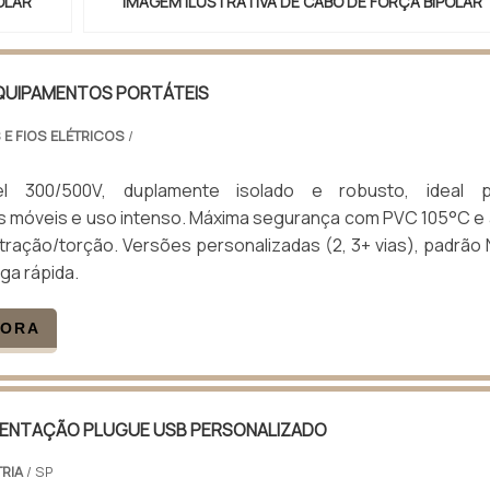
OLAR
IMAGEM ILUSTRATIVA DE CABO DE FORÇA BIPOLAR
QUIPAMENTOS PORTÁTEIS
 E FIOS ELÉTRICOS
/
el 300/500V, duplamente isolado e robusto, ideal p
 móveis e uso intenso. Máxima segurança com PVC 105°C e 
 tração/torção. Versões personalizadas (2, 3+ vias), padrão
ga rápida.
GORA
MENTAÇÃO PLUGUE USB PERSONALIZADO
RIA
/ SP