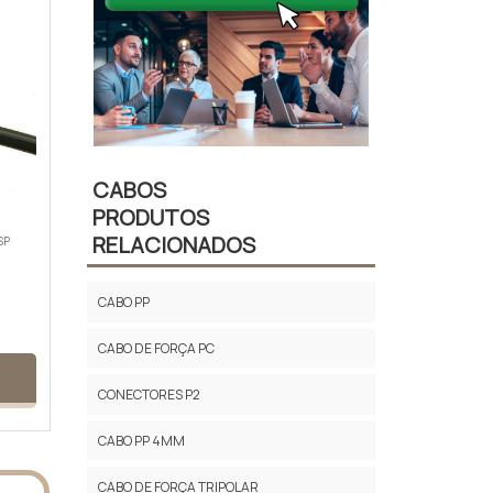
CABOS
PRODUTOS
RELACIONADOS
SP
CABO PP
CABO DE FORÇA PC
CONECTORES P2
CABO PP 4MM
CABO DE FORÇA TRIPOLAR