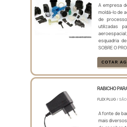
A empresa de
moldá-lo de a
de processo
utilizadas 
aeroespacia
esquadria d
SOBRE O PRO
COTAR A
RABICHO PAR
FLEX PLUG
/ SÃO
A fonte de b
mais diversos