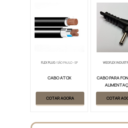
FLEX PLUG
/ SÃO PAULO - SP
WEGFLEX INDUSTR
CABO ATOX
CABO PARA FON
ALIMENTA
COTAR AGORA
COTAR AG