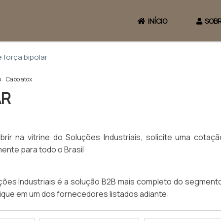
INÍCIO
SOBR
 força bipolar
p
Cabo atox
AR
ir na vitrine do Soluções Industriais, solicite uma cotaçã
ente para todo o Brasil
ões Industriais é a solução B2B mais completo do segmento
lique em um dos fornecedores listados adiante: