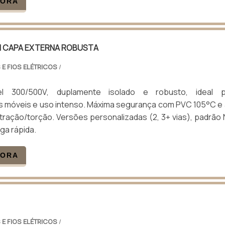
GORA
 CAPA EXTERNA ROBUSTA
 E FIOS ELÉTRICOS
/
el 300/500V, duplamente isolado e robusto, ideal p
 móveis e uso intenso. Máxima segurança com PVC 105°C e 
 tração/torção. Versões personalizadas (2, 3+ vias), padrão
ga rápida.
GORA
 E FIOS ELÉTRICOS
/