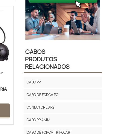
CABOS
PRODUTOS
RELACIONADOS
SP
CABO PP
RIA
CABO DE FORÇA PC
CONECTORES P2
CABO PP 4MM
CABO DE FORÇA TRIPOLAR