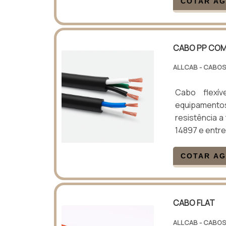
COTAR A
CABO PP COM
ALLCAB - CABOS
Cabo flexív
equipamentos
resistência a
14897 e entre
COTAR A
CABO FLAT
ALLCAB - CABOS