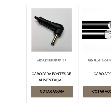
WEGFLEX INDUSTRIA
/ SP
FLEX PLUG
/ SÃO PA
CABO PARA FONTES DE
CABO AT
ALIMENTAÇÃO
COTAR AGORA
COTAR AG