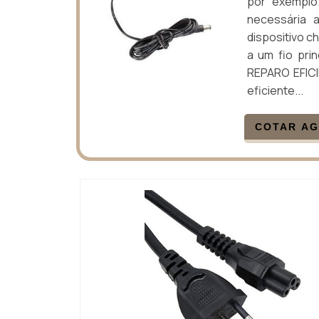
por exemplo
necessária a
dispositivo c
a um fio pri
REPARO EFICI
eficiente...
COTAR A