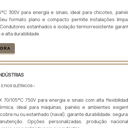
°C 300V para energia e sinais, ideal para chicotes, painé
 Seu formato plano e compacto permite instalações limp
 Condutores estanhados e isolação termorresistente gara
 e alta durabilidade.
GORA
INDÚSTRIAS
 E FIOS ELÉTRICOS
/
 70/105°C 750V para energia e sinais com alta flexibilida
térmica, ideal para máquinas, painéis e ambientes exigen
obre nu ou estanhado (naval), garante durabilidade, segur
nutenção. Opções personalizadas, produção naciona