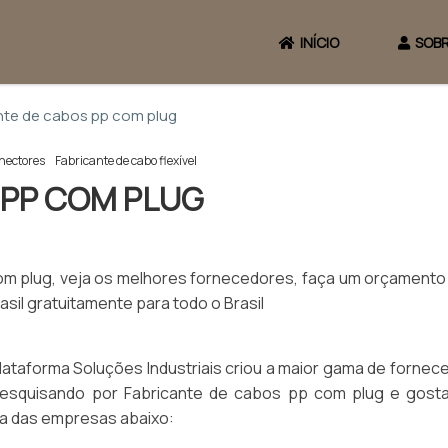
INÍCIO
SOBR
nte de cabos pp com plug
nectores
Fabricante de cabo flexível
 PP COM PLUG
com plug, veja os melhores fornecedores, faça um orçamento
il gratuitamente para todo o Brasil
plataforma Soluções Industriais criou a maior gama de forne
r pesquisando por Fabricante de cabos pp com plug e gosta
a das empresas abaixo: