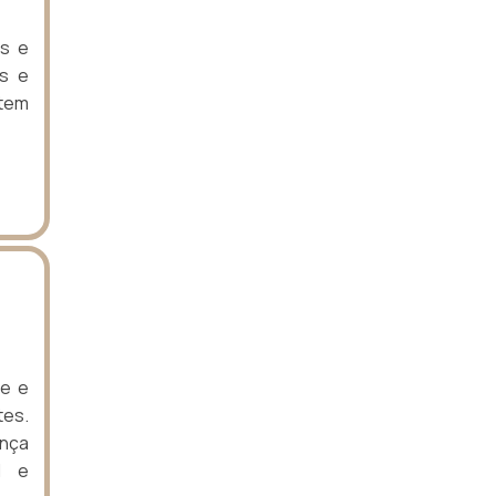
is e
as e
ntem
de e
tes.
ança
l e