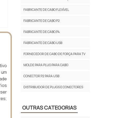
FABRICANTE DE CABO FLEXÍVEL
FABRICANTE DE CABO P2
FABRICANTE DE CABO P4
FABRICANTE DE CABO USB
FORNECEDOR DE CABO DE FORÇA PARA TV
tivo
MOLDE PARA PLUG PARA CABO
e um
CONECTOR P2 PARA USB
dade
fios
DISTRIBUIDOR DE PLUGS E CONECTORES
 ser
res;
OUTRAS CATEGORIAS