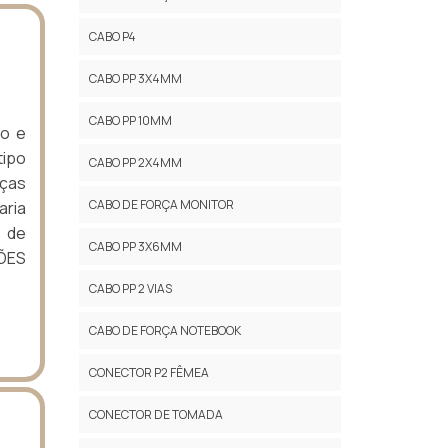
CABO P4
CABO PP 3X4MM
CABO PP 10MM
ro e
tipo
CABO PP 2X4MM
ças
CABO DE FORÇA MONITOR
aria
 de
CABO PP 3X6MM
ÕES
CABO PP 2 VIAS
CABO DE FORÇA NOTEBOOK
CONECTOR P2 FÊMEA
CONECTOR DE TOMADA