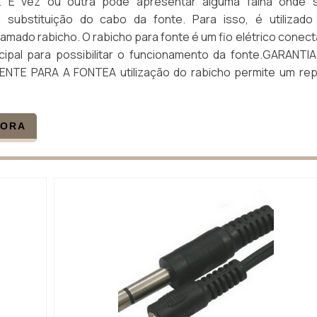
. E vez ou outra pode apresentar alguma falha onde s
 substituição do cabo da fonte. Para isso, é utilizad
hamado rabicho. O rabicho para fonte é um fio elétrico conec
ncipal para possibilitar o funcionamento da fonte.GARANTI
ENTE PARA A FONTEA utilização do rabicho permite um re
GORA