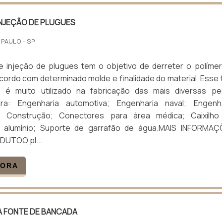
INJEÇÃO DE PLUGUES
 PAULO - SP
 injeção de plugues tem o objetivo de derreter o políme
cordo com determinado molde e finalidade do material. Esse 
 é muito utilizado na fabricação das mais diversas pe
para: Engenharia automotiva; Engenharia naval; Engenh
l; Construção; Conectores para área médica; Caixilho
e alumínio; Suporte de garrafão de água.MAIS INFORMAÇ
DUTOO pl...
GORA
A FONTE DE BANCADA