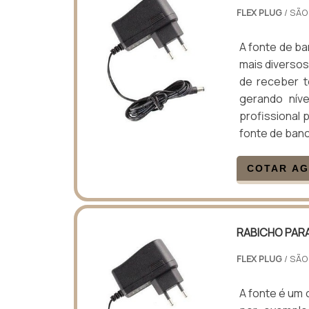
FLEX PLUG
/ SÃO
A fonte de b
mais diversos
de receber t
gerando nív
profissional p
fonte de ban
COTAR A
RABICHO PAR
FLEX PLUG
/ SÃO
A fonte é um