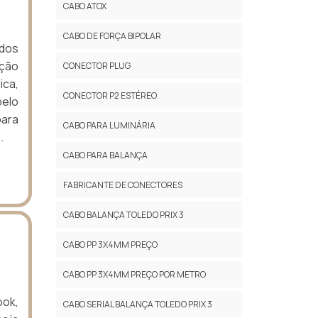
CABO ATOX
CABO DE FORÇA BIPOLAR
 dos
nção
CONECTOR PLUG
ica,
CONECTOR P2 ESTÉREO
pelo
para
CABO PARA LUMINÁRIA
.
CABO PARA BALANÇA
FABRICANTE DE CONECTORES
CABO BALANÇA TOLEDO PRIX 3
CABO PP 3X4MM PREÇO
CABO PP 3X4MM PREÇO POR METRO
ook,
CABO SERIAL BALANÇA TOLEDO PRIX 3