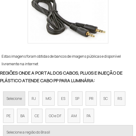
Estas imagens foram obtidas de bancos de imagens públicas e disponível
livremente na internet
REGIÕES ONDE A PORTAL DOS CABOS, PLUGS E INJEÇÃO DE
PLÁSTICO ATENDE CABO PP PARA LUMINÁRIA:
Selecione
RJ
MG
ES
SP
PR
SC
RS
PE
BA
CE
GO e DF
AM
PA
Selecione a região do Brasil