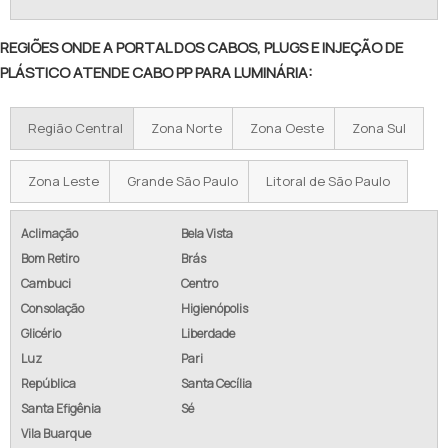
REGIÕES ONDE A PORTAL DOS CABOS, PLUGS E INJEÇÃO DE
PLÁSTICO ATENDE CABO PP PARA LUMINÁRIA:
Região Central
Zona Norte
Zona Oeste
Zona Sul
Zona Leste
Grande São Paulo
Litoral de São Paulo
Aclimação
Bela Vista
Bom Retiro
Brás
Cambuci
Centro
Consolação
Higienópolis
Glicério
Liberdade
Luz
Pari
República
Santa Cecília
Santa Efigênia
Sé
Vila Buarque