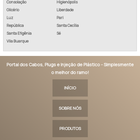
Consolação
Higienópolis
Glicério
Liberdade
Luz
Pari
República
Santa Cecília
Santa Efigênia
Sé
Vila Buarque
Portal dos Cabos, Plugs e Injeção de Plástico - Simplesmente
o melhor do ramo!
INÍCIO
SOBRE NÓS
PRODUTOS