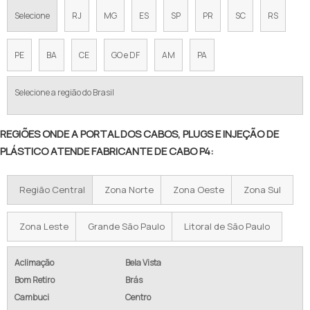
Selecione
RJ
MG
ES
SP
PR
SC
RS
PE
BA
CE
GO e DF
AM
PA
Selecione a região do Brasil
REGIÕES ONDE A PORTAL DOS CABOS, PLUGS E INJEÇÃO DE
PLÁSTICO ATENDE FABRICANTE DE CABO P4:
Região Central
Zona Norte
Zona Oeste
Zona Sul
Zona Leste
Grande São Paulo
Litoral de São Paulo
Aclimação
Bela Vista
Bom Retiro
Brás
Cambuci
Centro