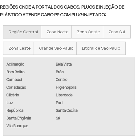
REGIÕES ONDE A PORTAL DOS CABOS, PLUGS E INJEÇÃO DE
PLÁSTICO ATENDE CABO PP COM PLUG INJETADO:
Região Central
Zona Norte
Zona Oeste
Zona Sul
Zona Leste
Grande São Paulo
Litoral de São Paulo
Aclimação
Bela Vista
Bom Retiro
Brás
Cambuci
Centro
Consolação
Higienópolis
Glicério
Liberdade
Luz
Pari
República
Santa Cecília
Santa Efigênia
Sé
Vila Buarque