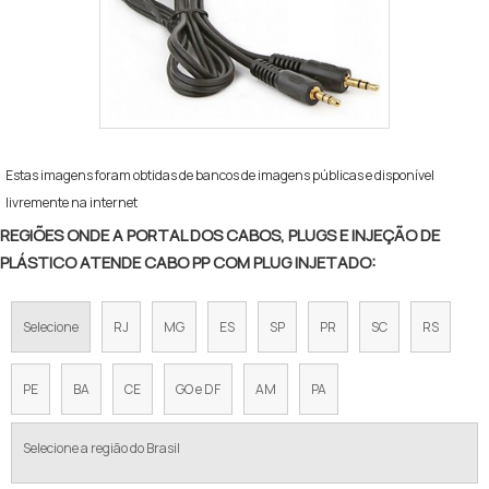
Estas imagens foram obtidas de bancos de imagens públicas e disponível
livremente na internet
REGIÕES ONDE A PORTAL DOS CABOS, PLUGS E INJEÇÃO DE
PLÁSTICO ATENDE CABO PP COM PLUG INJETADO:
Selecione
RJ
MG
ES
SP
PR
SC
RS
PE
BA
CE
GO e DF
AM
PA
Selecione a região do Brasil