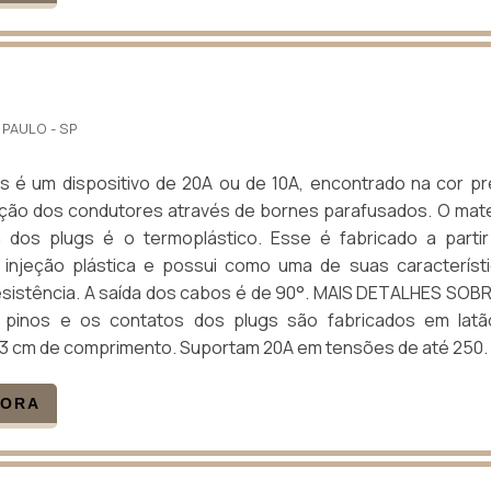
 PAULO - SP
s é um dispositivo de 20A ou de 10A, encontrado na cor pr
ção dos condutores através de bornes parafusados. O mate
 dos plugs é o termoplástico. Esse é fabricado a parti
injeção plástica e possui como uma de suas característ
resistência. A saída dos cabos é de 90°. MAIS DETALHES SOB
inos e os contatos dos plugs são fabricados em latã
 3 cm de comprimento. Suportam 20A em tensões de até 250.
GORA