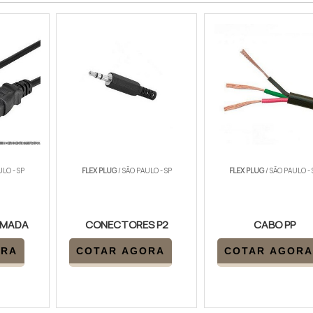
ULO - SP
FLEX PLUG
/ SÃO PAULO - SP
FLEX PLUG
/ SÃO PAULO - 
OMADA
CONECTORES P2
CABO PP
ORA
COTAR AGORA
COTAR AGORA