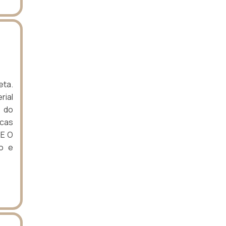
eta.
rial
r do
icas
RE O
o e