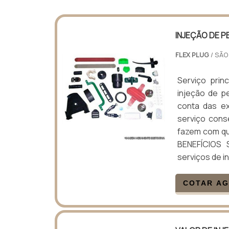
INJEÇÃO DE P
FLEX PLUG
/ SÃO
Serviço prin
injeção de p
conta das ex
serviço cons
fazem com qu
BENEFÍCIOS 
serviços de in
COTAR A