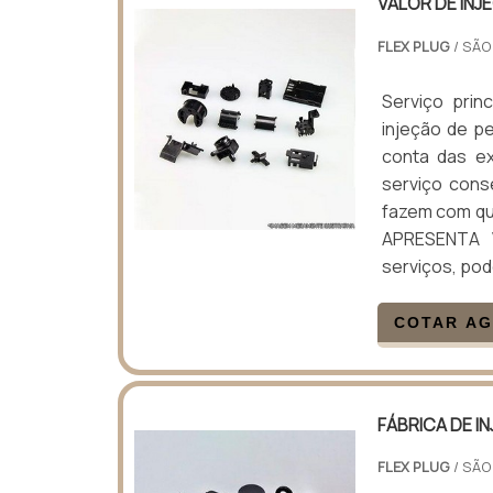
VALOR DE INJ
FLEX PLUG
/ SÃO
Serviço prin
injeção de pe
conta das ex
serviço cons
fazem com qu
APRESENTA V
serviços, pod
COTAR A
FÁBRICA DE I
FLEX PLUG
/ SÃO