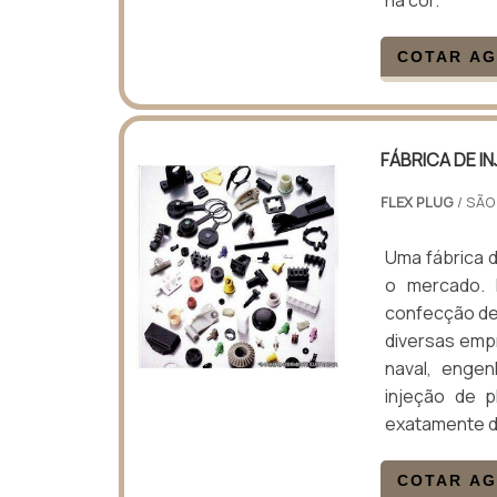
COTAR A
FÁBRICA DE I
FLEX PLUG
/ SÃO
Uma fábrica d
o mercado. I
confecção de 
diversas emp
naval, enge
injeção de p
exatamente de
COTAR A