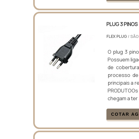
PLUG 3 PINOS
FLEX PLUG
/ SÃO
O plug 3 pino
Possuem liga
de cobertura
processo de 
principais a 
PRODUTOOs p
chegam a ter
COTAR A