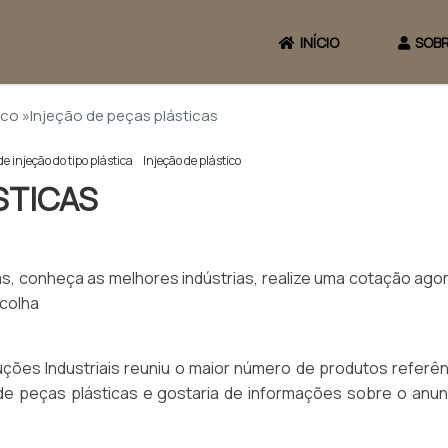
INÍCIO
SOBR
ico »
Injeção de peças plásticas
e injeção do tipo plástica
Injeção de plástico
STICAS
as, conheça as melhores indústrias, realize uma cotação ago
scolha
ções Industriais reuniu o maior número de produtos referên
o de peças plásticas e gostaria de informações sobre o anun