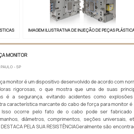
ÁSTICAS
IMAGEM ILUSTRATIVA DE INJEÇÃO DE PEÇAS PLÁSTIC
ÇA MONITOR
 PAULO - SP
ça monitor é um dispositivo desenvolvido de acordo com no
doras rigorosas, o que mostra que uma de suas princip
icas é a segurança, evitando acidentes como explosões
tra característica marcante do cabo de força para monitor é
de. Isso ocorre pelo fato de o cabo pode ser fabricad
amanhos, diâmetros, comprimentos, seções universais, e
DESTACA PELA SUA RESISTÊNCIAGeralmente são encontra