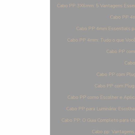
Cabo PP 3X6mm: 5 Vantagens Essen
Cabo PP 4mm
Cabo PP 4mm Essentials pa
Cabo PP 4mm: Tudo o que Você P
Cabo PP com 
Cabo
Cabo PP com Plug 
Cabo PP com Plug I
Cabo PP como Escolher e Aplic
Cabo PP para Luminária: Escolha
Cabo PP: O Guia Completo para Us
Cabo pp: Vantagens,