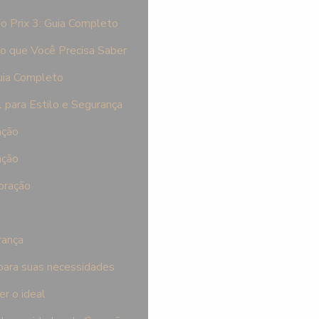
o Prix 3: Guia Completo
o que Você Precisa Saber
uia Completo
 para Estilo e Segurança
ação
ação
oração
rança
 para suas necessidades
er o ideal