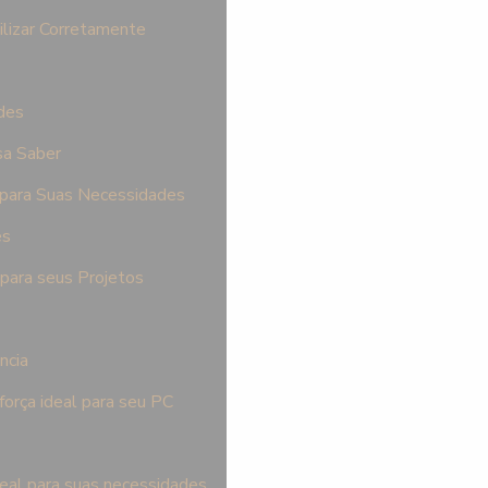
ilizar Corretamente
des
sa Saber
 para Suas Necessidades
es
para seus Projetos
ncia
orça ideal para seu PC
deal para suas necessidades