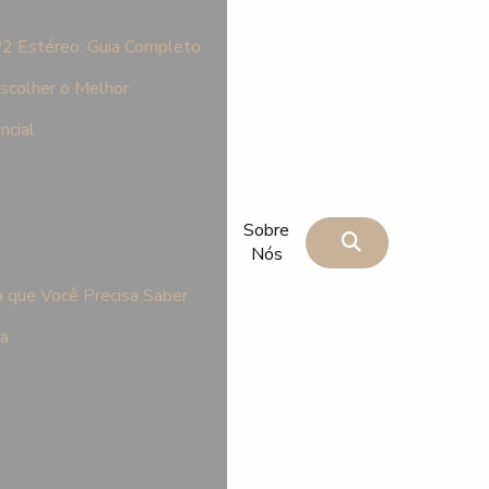
P2 Estéreo: Guia Completo
scolher o Melhor
ncial
Sobre
Nós
 que Você Precisa Saber
na