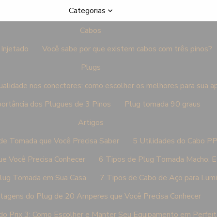
Categorias
Cabos
Injetado
Você sabe por que existem cabos com três pinos?
Plugs
ualidade nos conectores: como escolher os melhores para sua a
ortância dos Plugues de 3 Pinos
Plug tomada 90 graus
Artigos
 de Tomada que Você Precisa Saber
5 Utilidades do Cabo P
e Você Precisa Conhecer
6 Tipos de Plug Tomada Macho: Es
Plug Tomada em Sua Casa
7 Tipos de Cabo de Aço para Lum
tagens do Plug de 20 Amperes que Você Precisa Conhecer
do Prix 3: Como Escolher e Manter Seu Equipamento em Perfei