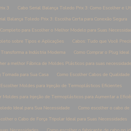
rix 3
Cabo Serial Balança Toledo Prix 3: Como Escolher e Ut
ial Balança Toledo Prix 3: Escolha Certa para Conexão Segura
Completo para Escolher o Melhor Modelo para Suas Necessida
leto sobre Tipos e Aplicações
Cabos: Tudo que Você Preci
 Transforma a Indústria Moderna
Como Comprar o Plug Ideal
er a melhor Fábrica de Moldes Plásticos para suas necessidad
g Tomada para Sua Casa
Como Escolher Cabos de Qualidade 
Escolher Moldes para Injeção de Termoplásticos Eficientes
 Moldes para Injeção de Termoplásticos para Aumentar a Eficiê
oledo Ideal para Sua Necessidade
Como escolher o cabo de f
olher o Cabo de Força Tripolar Ideal para Suas Necessidades
 suas Necessidades
Como escolher o fabricante de cabo pp i