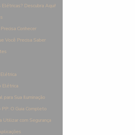
Elétricas? Descubra Aqui!
es
Precisa Conhecer
e Você Precisa Saber
tes
Elétrica
 Elétrica
l para Sua Iluminação
 PP: O Guia Completo
a Utilizar com Segurança
Aplicações