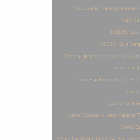
Cabo Serial Balança Toledo P
Cabo Ser
CABOS: Guia 
CABOS: Guia Comp
Como a Injeção de Peças Plásticas
Como escolh
Como Escolher a Melhor Plu
Como 
Como Escolher
Como Escolher o Cabo Balança T
Como Esc
Como Escolher o Cabo P4 Ideal para