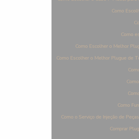
Como Escolh
Co
Como es
Como Escolher o Melhor Plu
Como Escolher o Melhor Plugue de T
Como
Como 
Como 
Como Func
Como o Serviço de Injeção de Peça
Comprar Plug