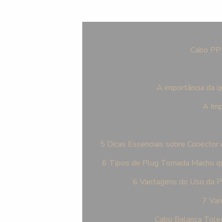
Cabo PP 
A importância da q
A Imp
5 Dicas Essenciais sobre Conector
6 Tipos de Plug Tomada Macho qu
6 Vantagens do Uso da 
7 Van
Cabo Balança Tole