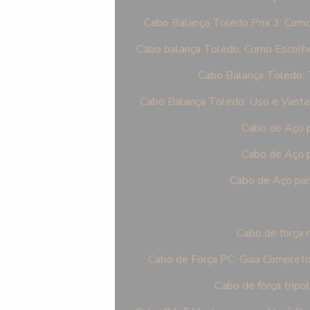
Cabo Balança Toledo Prix 3: Como
Cabo balança Toledo: Como Escolhe
Cabo Balança Toledo: 
Cabo Balança Toledo: Uso e Vant
Cabo de Aço p
Cabo de Aço p
Cabo de Aço par
Cabo de força 
Cabo de Força PC: Guia Completo
Cabo de força tripol