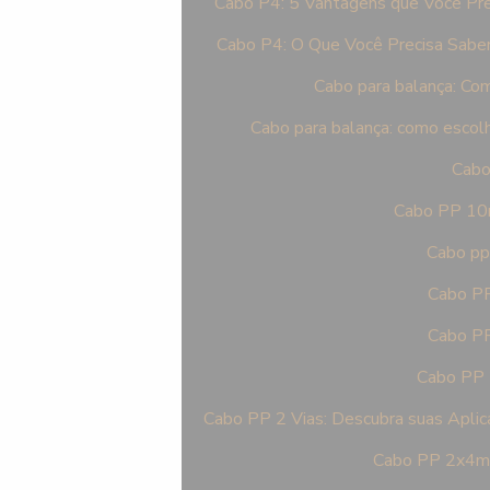
Cabo P4: 5 Vantagens que Você Pre
Cabo P4: O Que Você Precisa Saber
Cabo para balança: Como
Cabo para balança: como escolhe
Cabo
Cabo PP 10m
Cabo pp
Cabo PP
Cabo PP
Cabo PP 2
Cabo PP 2 Vias: Descubra suas Apli
Cabo PP 2x4mm 