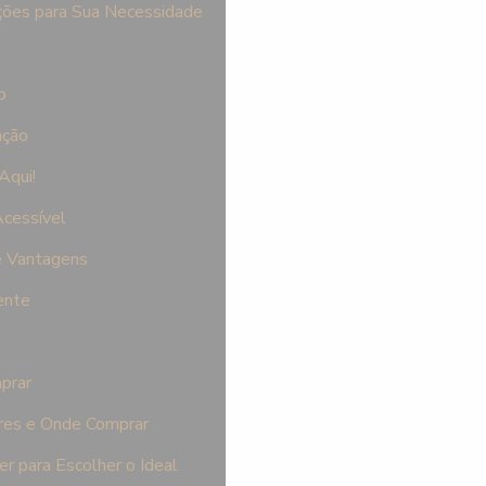
ções para Sua Necessidade
o
ação
Aqui!
cessível
e Vantagens
ente
prar
res e Onde Comprar
 para Escolher o Ideal