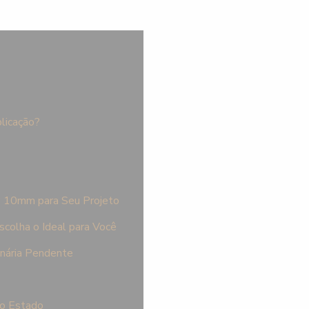
plicação?
P 10mm para Seu Projeto
colha o Ideal para Você
inária Pendente
to Estado