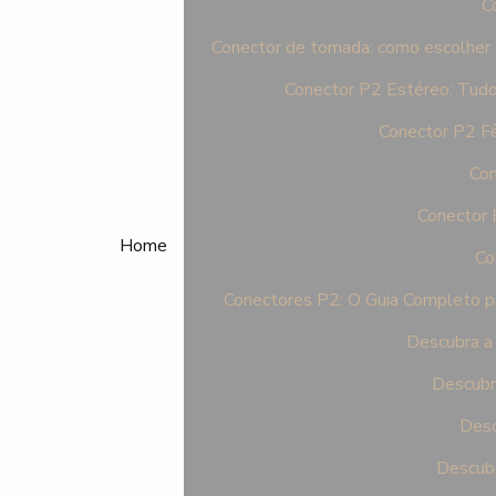
C
Conector de tomada: como escolher o 
Conector P2 Estéreo: Tudo
Conector P2 F
Con
Conector 
Home
Co
Conectores P2: O Guia Completo pa
Descubra a 
Descubr
Desc
Descubr