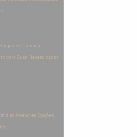
es
 Plugue de Tomada
rto para Suas Necessidades
nfira as Melhores Opções
des