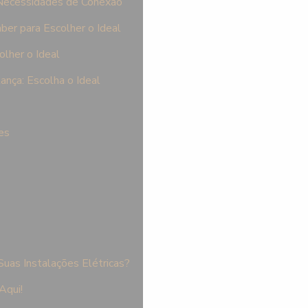
 Necessidades de Conexão
ber para Escolher o Ideal
lher o Ideal
ança: Escolha o Ideal
es
as Instalações Elétricas?
Aqui!