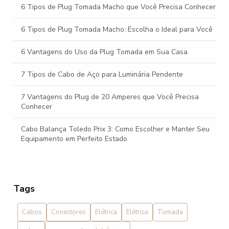
6 Tipos de Plug Tomada Macho que Você Precisa Conhecer
6 Tipos de Plug Tomada Macho: Escolha o Ideal para Você
6 Vantagens do Uso da Plug Tomada em Sua Casa
7 Tipos de Cabo de Aço para Luminária Pendente
7 Vantagens do Plug de 20 Amperes que Você Precisa
Conhecer
Cabo Balança Toledo Prix 3: Como Escolher e Manter Seu
Equipamento em Perfeito Estado
Cabo Balança Toledo Prix 3: Como Escolher o Ideal para
Sua Necessidade
Tags
Cabo Balança Toledo Prix 3: Guia Completo
Cabos
Conectores
Elétrica
Elétrica
Tomada
Cabo balança Toledo: Como Escolher o Ideal para Sua
Necessidade