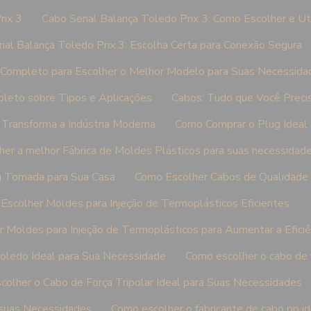
rix 3
Cabo Serial Balança Toledo Prix 3: Como Escolher e Ut
ial Balança Toledo Prix 3: Escolha Certa para Conexão Segura
Completo para Escolher o Melhor Modelo para Suas Necessida
leto sobre Tipos e Aplicações
Cabos: Tudo que Você Preci
 Transforma a Indústria Moderna
Como Comprar o Plug Ideal
er a melhor Fábrica de Moldes Plásticos para suas necessidad
g Tomada para Sua Casa
Como Escolher Cabos de Qualidade 
Escolher Moldes para Injeção de Termoplásticos Eficientes
 Moldes para Injeção de Termoplásticos para Aumentar a Eficiê
oledo Ideal para Sua Necessidade
Como escolher o cabo de f
olher o Cabo de Força Tripolar Ideal para Suas Necessidades
 suas Necessidades
Como escolher o fabricante de cabo pp i