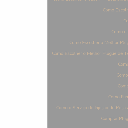
Como Escolh
Co
Como es
Como Escolher o Melhor Plu
Como Escolher o Melhor Plugue de T
Como
Como 
Como 
Como Func
Como o Serviço de Injeção de Peça
Comprar Plug