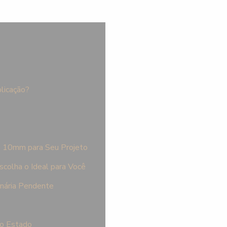
plicação?
P 10mm para Seu Projeto
colha o Ideal para Você
inária Pendente
to Estado