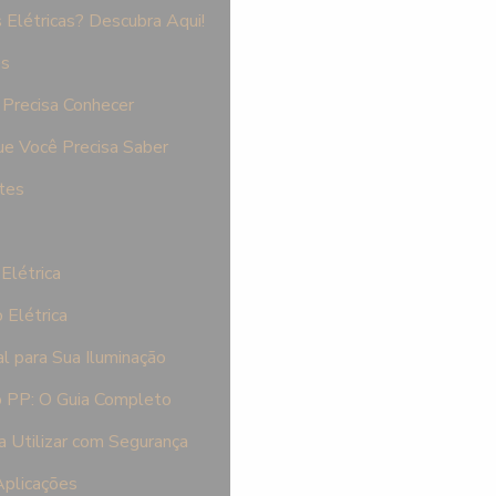
Elétricas? Descubra Aqui!
es
Precisa Conhecer
e Você Precisa Saber
tes
Elétrica
 Elétrica
l para Sua Iluminação
 PP: O Guia Completo
a Utilizar com Segurança
Aplicações