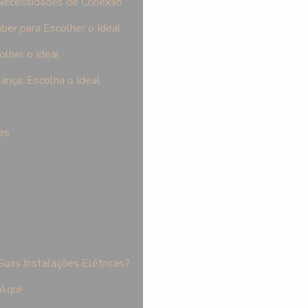
 Necessidades de Conexão
ber para Escolher o Ideal
lher o Ideal
ança: Escolha o Ideal
es
as Instalações Elétricas?
Aqui!