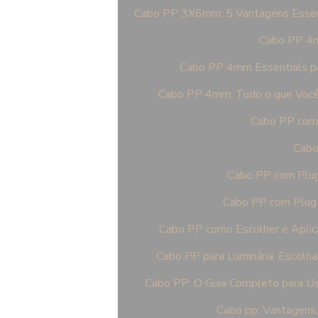
Cabo PP 3X6mm: 5 Vantagens Essen
Cabo PP 4mm
Cabo PP 4mm Essentials pa
Cabo PP 4mm: Tudo o que Você P
Cabo PP com 
Cabo
Cabo PP com Plug 
Cabo PP com Plug I
Cabo PP como Escolher e Aplic
Cabo PP para Luminária: Escolha
Cabo PP: O Guia Completo para Us
Cabo pp: Vantagens,