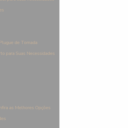
es
 Plugue de Tomada
rto para Suas Necessidades
nfira as Melhores Opções
des