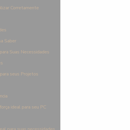
ilizar Corretamente
des
sa Saber
 para Suas Necessidades
es
para seus Projetos
ncia
orça ideal para seu PC
deal para suas necessidades