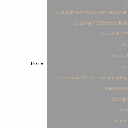
C
Conector de tomada: como escolher o 
Conector P2 Estéreo: Tudo
Conector P2 F
Con
Conector 
Home
Co
Conectores P2: O Guia Completo pa
Descubra a 
Descubr
Desc
Descubr