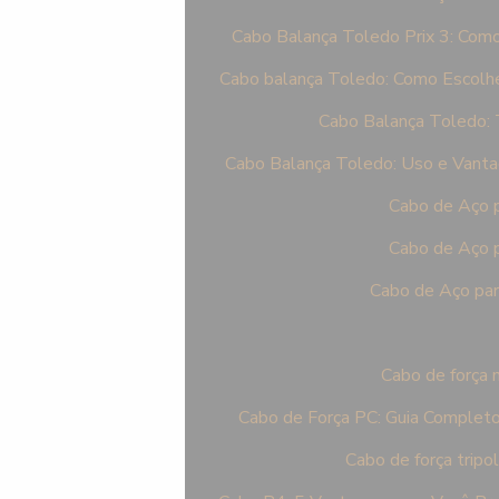
Cabo Balança Toledo Prix 3: Como
Cabo balança Toledo: Como Escolhe
Cabo Balança Toledo: 
Cabo Balança Toledo: Uso e Vant
Cabo de Aço p
Cabo de Aço p
Cabo de Aço par
Cabo de força 
Cabo de Força PC: Guia Completo
Cabo de força tripol