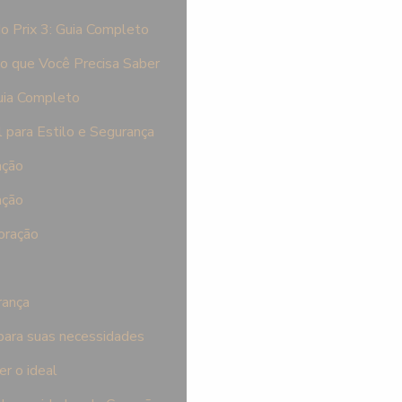
o Prix 3: Guia Completo
o que Você Precisa Saber
uia Completo
 para Estilo e Segurança
ação
ação
oração
rança
 para suas necessidades
er o ideal