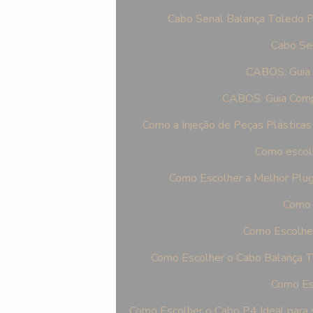
Cabo Serial Balança Toledo P
Cabo Ser
CABOS: Guia 
CABOS: Guia Comp
Como a Injeção de Peças Plásticas
Como escolh
Como Escolher a Melhor Plu
Como 
Como Escolher
Como Escolher o Cabo Balança T
Como Esc
Como Escolher o Cabo P4 Ideal para