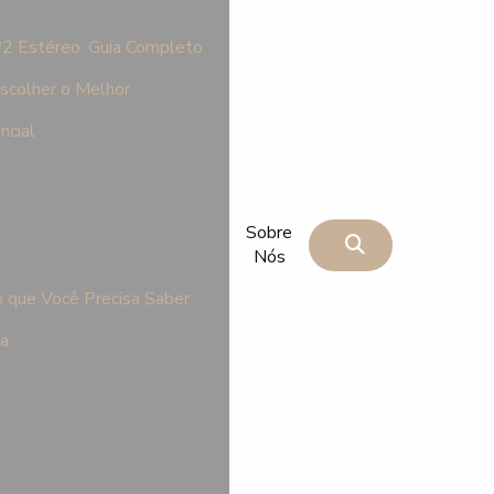
P2 Estéreo: Guia Completo
scolher o Melhor
ncial
Sobre
Nós
 que Você Precisa Saber
na