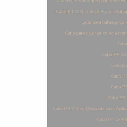
Cabo P4: 5 Vantagens que Você Pre
Cabo P4: O Que Você Precisa Saber
Cabo para balança: Como
Cabo para balança: como escolhe
Cabo
Cabo PP 10m
Cabo pp
Cabo PP
Cabo PP
Cabo PP 2
Cabo PP 2 Vias: Descubra suas Apli
Cabo PP 2x4mm 