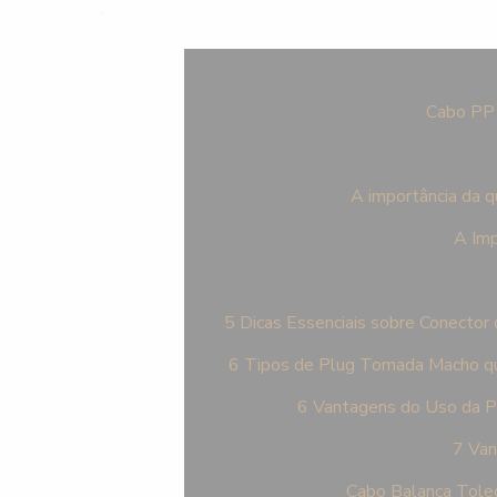
Cabo PP 
A importância da q
A Imp
5 Dicas Essenciais sobre Conector
6 Tipos de Plug Tomada Macho qu
6 Vantagens do Uso da 
7 Van
Cabo Balança Tole