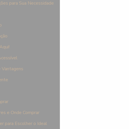
ções para Sua Necessidade
o
ação
Aqui!
cessível
e Vantagens
ente
prar
res e Onde Comprar
 para Escolher o Ideal