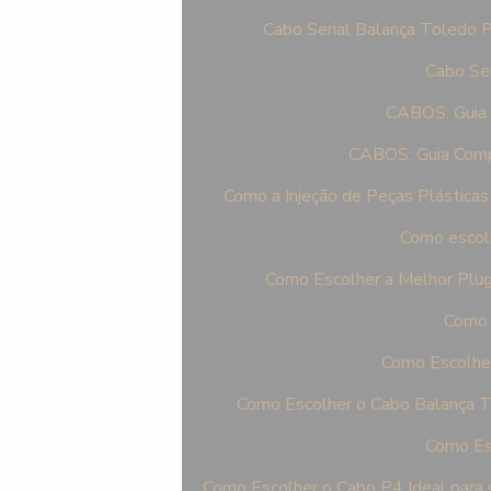
Cabo Serial Balança Toledo P
Cabo Ser
CABOS: Guia 
CABOS: Guia Comp
Como a Injeção de Peças Plásticas
Como escolh
Como Escolher a Melhor Plu
Como 
Como Escolher
Como Escolher o Cabo Balança T
Como Esc
Como Escolher o Cabo P4 Ideal para