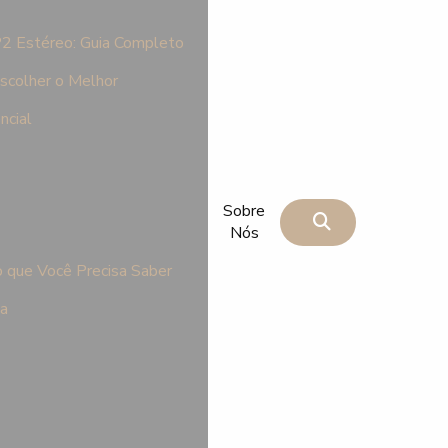
P2 Estéreo: Guia Completo
scolher o Melhor
ncial
Sobre
Nós
 que Você Precisa Saber
na