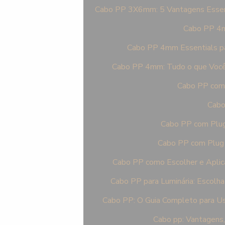
Cabo PP 3X6mm: 5 Vantagens Essen
Cabo PP 4mm
Cabo PP 4mm Essentials pa
Cabo PP 4mm: Tudo o que Você P
Cabo PP com 
Cabo
Cabo PP com Plug 
Cabo PP com Plug I
Cabo PP como Escolher e Aplic
Cabo PP para Luminária: Escolha
Cabo PP: O Guia Completo para Us
Cabo pp: Vantagens,