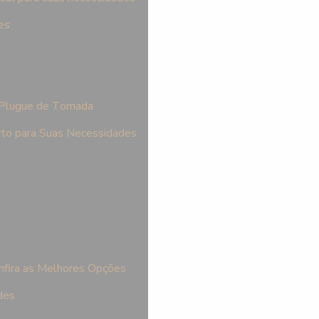
es
 Plugue de Tomada
rto para Suas Necessidades
nfira as Melhores Opções
des