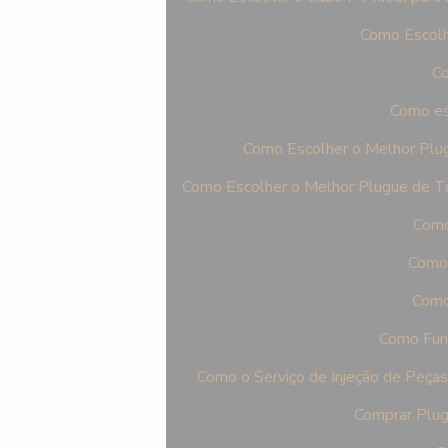
Como Escolh
Co
Como es
Como Escolher o Melhor Plu
Como Escolher o Melhor Plugue de T
Como
Como 
Como 
Como Func
Como o Serviço de Injeção de Peça
Comprar Plug