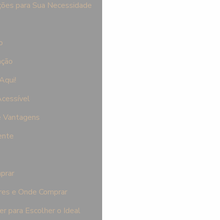
ções para Sua Necessidade
o
ação
Aqui!
cessível
e Vantagens
ente
prar
res e Onde Comprar
 para Escolher o Ideal