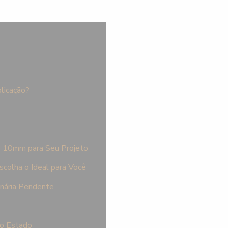
plicação?
P 10mm para Seu Projeto
colha o Ideal para Você
inária Pendente
to Estado