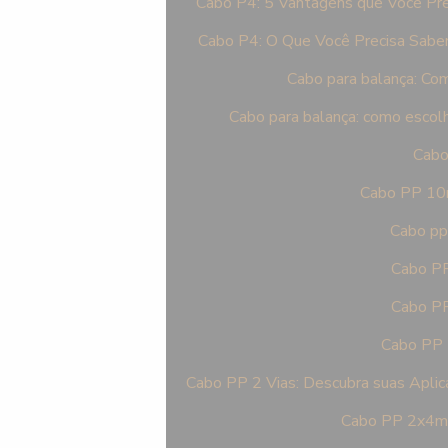
Cabo P4: 5 Vantagens que Você Pre
Cabo P4: O Que Você Precisa Saber
Cabo para balança: Como
Cabo para balança: como escolhe
Cabo
Cabo PP 10m
Cabo pp
Cabo PP
Cabo PP
Cabo PP 2
Cabo PP 2 Vias: Descubra suas Apli
Cabo PP 2x4mm 