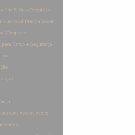
o Prix 3: Guia Completo
o que Você Precisa Saber
uia Completo
 para Estilo e Segurança
ação
ação
oração
rança
 para suas necessidades
er o ideal