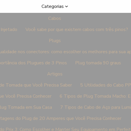
Categorias
Cabos
Injetado
Você sabe por que existem cabos com três pinos?
Plugs
ualidade nos conectores: como escolher os melhores para sua a
ortância dos Plugues de 3 Pinos
Plug tomada 90 graus
Artigos
 de Tomada que Você Precisa Saber
5 Utilidades do Cabo P
e Você Precisa Conhecer
6 Tipos de Plug Tomada Macho: Es
Plug Tomada em Sua Casa
7 Tipos de Cabo de Aço para Lum
tagens do Plug de 20 Amperes que Você Precisa Conhecer
do Prix 3: Como Escolher e Manter Seu Equipamento em Perfei