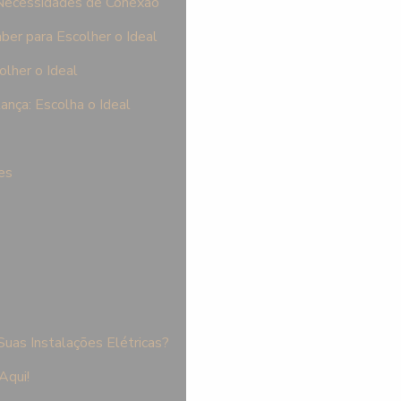
 Necessidades de Conexão
ber para Escolher o Ideal
lher o Ideal
ança: Escolha o Ideal
es
as Instalações Elétricas?
Aqui!