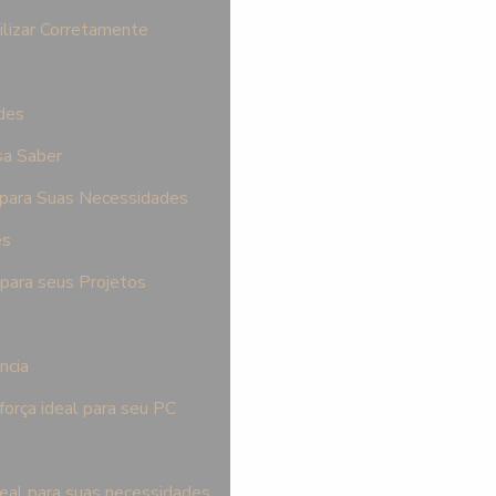
ilizar Corretamente
des
sa Saber
 para Suas Necessidades
es
para seus Projetos
ncia
orça ideal para seu PC
deal para suas necessidades