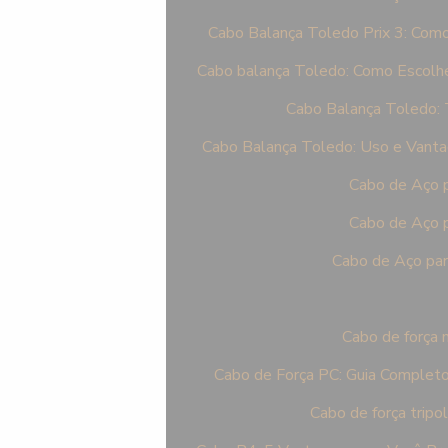
Cabo Balança Toledo Prix 3: Como
Cabo balança Toledo: Como Escolhe
Cabo Balança Toledo: 
Cabo Balança Toledo: Uso e Vant
Cabo de Aço p
Cabo de Aço p
Cabo de Aço par
Cabo de força 
Cabo de Força PC: Guia Completo
Cabo de força tripol