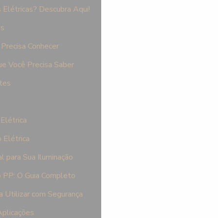
Elétricas? Descubra Aqui!
es
Precisa Conhecer
e Você Precisa Saber
tes
Elétrica
 Elétrica
l para Sua Iluminação
 PP: O Guia Completo
a Utilizar com Segurança
Aplicações