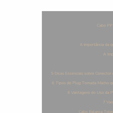
Cabo PP 
A importância da q
A Imp
5 Dicas Essenciais sobre Conector
6 Tipos de Plug Tomada Macho qu
6 Vantagens do Uso da 
7 Van
Cabo Balança Tole