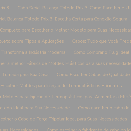
rix 3
Cabo Serial Balança Toledo Prix 3: Como Escolher e Ut
ial Balança Toledo Prix 3: Escolha Certa para Conexão Segura
Completo para Escolher o Melhor Modelo para Suas Necessida
leto sobre Tipos e Aplicações
Cabos: Tudo que Você Preci
 Transforma a Indústria Moderna
Como Comprar o Plug Ideal
er a melhor Fábrica de Moldes Plásticos para suas necessidad
g Tomada para Sua Casa
Como Escolher Cabos de Qualidade 
Escolher Moldes para Injeção de Termoplásticos Eficientes
 Moldes para Injeção de Termoplásticos para Aumentar a Eficiê
oledo Ideal para Sua Necessidade
Como escolher o cabo de f
olher o Cabo de Força Tripolar Ideal para Suas Necessidades
 suas Necessidades
Como escolher o fabricante de cabo pp i