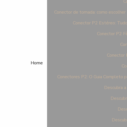
C
Conector de tomada: como escolher o 
Conector P2 Estéreo: Tudo
Conector P2 F
Con
Conector 
Home
Co
Conectores P2: O Guia Completo pa
Descubra a 
Descubr
Desc
Descubr