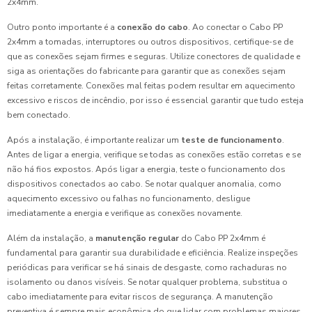
2x4mm.
Outro ponto importante é a
conexão do cabo
. Ao conectar o Cabo PP
2x4mm a tomadas, interruptores ou outros dispositivos, certifique-se de
que as conexões sejam firmes e seguras. Utilize conectores de qualidade e
siga as orientações do fabricante para garantir que as conexões sejam
feitas corretamente. Conexões mal feitas podem resultar em aquecimento
excessivo e riscos de incêndio, por isso é essencial garantir que tudo esteja
bem conectado.
Após a instalação, é importante realizar um
teste de funcionamento
.
Antes de ligar a energia, verifique se todas as conexões estão corretas e se
não há fios expostos. Após ligar a energia, teste o funcionamento dos
dispositivos conectados ao cabo. Se notar qualquer anomalia, como
aquecimento excessivo ou falhas no funcionamento, desligue
imediatamente a energia e verifique as conexões novamente.
Além da instalação, a
manutenção regular
do Cabo PP 2x4mm é
fundamental para garantir sua durabilidade e eficiência. Realize inspeções
periódicas para verificar se há sinais de desgaste, como rachaduras no
isolamento ou danos visíveis. Se notar qualquer problema, substitua o
cabo imediatamente para evitar riscos de segurança. A manutenção
preventiva é sempre mais econômica do que lidar com problemas maiores