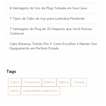
6 Vantagens do Uso da Plug Tomada em Sua Casa
7 Tipos de Cabo de Aço para Luminária Pendente
7 Vantagens do Plug de 20 Amperes que Você Precisa
Conhecer
Cabo Balança Toledo Prix 3: Como Escolher e Manter Seu
Equipamento em Perfeito Estado
Cabo Balança Toledo Prix 3: Como Escolher o Ideal para
Sua Necessidade
Tags
Cabo Balança Toledo Prix 3: Guia Completo
Cabos
Conectores
Elétrica
Elétrica
Tomada
Cabo balança Toledo: Como Escolher o Ideal para Sua
Necessidade
cabos
componentes eletrônicos
Cabo Balança Toledo: Tudo o que Você Precisa Saber